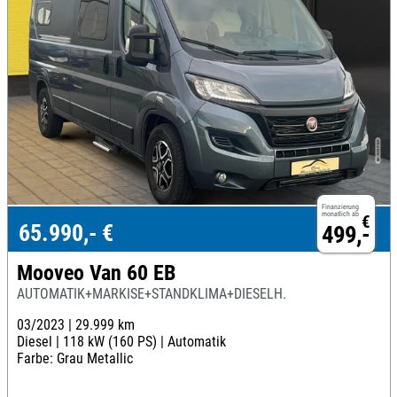
Finanzierung
monatlich ab
€
65.990,- €
499,-
Mooveo Van 60 EB
AUTOMATIK+MARKISE+STANDKLIMA+DIESELH.
03/2023 |
29.999 km
Diesel |
118 kW (160 PS) |
Automatik
Farbe: Grau Metallic