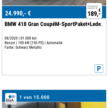
Finanzierung
monatlich ab
€
24.990,- €
189,-
BMW 418 Gran CoupéM-SportPaket+Leder+Kamera+LED
08/2020 |
81.000 km
Benzin |
100 kW (136 PS) |
Automatik
Farbe: Schwarz Metallic
P
1 von 15.000