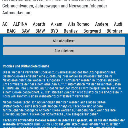
Gebrauchtwagen, Jahreswagen und Neuwagen folgender
Automarken an:
AC
ALPINA
Abarth
Aixam
Alfa Romeo
Andere
Audi
BAIC
BAW
BMW
BYD
Bentley
Borgward
Bürstner
CS Reisemobile
Cadillac
Carado
Carthago
Chausson
Alle akzeptieren
Chevrolet
Citroën
Clever
Cupra
DAF
DFM
DFSK
DS Automobiles
Dacia
Dehler
Dodge
Econelo
Elnagh
Alle ablehnen
Etrusco
Eura Mobil
Fendt
Fiat
Fleurette
Ford
Forster
Foton
GWM
Geely
Genesis
HYMER / ERIBA /
Cookies und Drittanbieterdienste
HYMERCAR
Harley-Davidson
Hobby
Honda
Hyundai
Diese Webseite verwendet Cookies zur Verbesserung des Benutzungserlebnisses.
Session-Cookies erlauben eine Zuordnung Ihrer aktuellen Browsersitzung beim
Infiniti
Isuzu
Itineo
Iveco
JAC
Jaecoo
Jaguar
Navigieren durch die Webseite. Eingaben in Formularen werden in Cookies abgelegt,
um Formularfelder bei einem erneuten Aufruf automatisch mit den bekannten Daten
Jeep
KGM
Kawasaki
Kia
Knaus
LMC
Lada
Land
auszufüllen. Ihre Einwilligung für das Setzen der Cookies wird beispielsweise auch in
Rover
Leapmotor
Lexus
MAN
MF
MG
MINI
MV
einem Cookie gespeichert. Zu statistischen Zwecken wird zusätzlich die IP-Adresse in
Form von anonymisierten Webseitenzugriffszählern verwendet.
Agusta
Malibu
Maserati
Maxus
Mazda
Mercedes-Benz
Neben diesen technisch notwendigen Diensten werden auf einigen Seiten
Mitsubishi
Mooveo
Nissan
Omoda
Opel
Peugeot
Drittanbieter-Dienste integriert: Google Analytics, Facebook und andere
fahrzeughandelbezogene Anbieter. Diese werden nur eingebunden, wenn Sie Ihre
Piaggio
Polestar
Porsche
Pössl
Renault
Royal Alloy
Einwilligung durch Klicken der Schaltfläche „Alle akzeptieren" geben.
Seat
Skoda
Smart
Sprite
Ssangyong
Subaru
Suzuki
Technisch notwendige Cookies werden in jedem Fall gesetzt, da sie für den Betrieb der
Webseite erforderlich sind.
Durch Klick auf „Alle akzeptieren" erteilen Sie zusätzlich
T@b
TEC
Tabbert
Tesla
Toyota
Volkswagen
Volvo