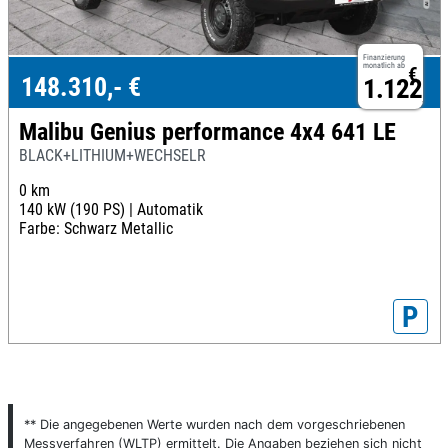
Finanzierung
monatlich ab
€
148.310,- €
1.122,-
Malibu Genius performance 4x4 641 LE
BLACK+LITHIUM+WECHSELR
0 km
140 kW (190 PS) |
Automatik
Farbe: Schwarz Metallic
P
** Die angegebenen Werte wurden nach dem vorgeschriebenen
Messverfahren (WLTP) ermittelt. Die Angaben beziehen sich nicht